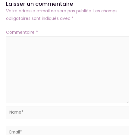
e
t
t
k
Laisser un commentaire
b
u
a
e
Votre adresse e-mail ne sera pas publiée.
Les champs
o
b
g
d
obligatoires sont indiqués avec
*
o
e
r
i
k
a
n
Commentaire
*
m
Name*
Email*