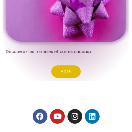
Découvrez les formules et cartes cadeaux.
VOIR
F
Y
I
L
a
o
n
i
c
u
s
n