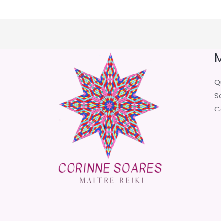
M
Qu
S
C