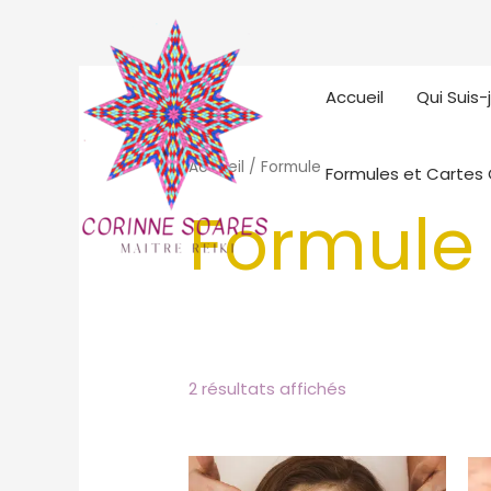
Aller
au
contenu
Accueil
Qui Suis-
Accueil
/ Formule
Formules et Cartes
Formule
2 résultats affichés