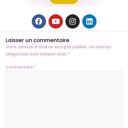
F
Y
I
L
a
o
n
i
c
u
s
n
e
t
t
k
Laisser un commentaire
b
u
a
e
Votre adresse e-mail ne sera pas publiée.
Les champs
o
b
g
d
obligatoires sont indiqués avec
*
o
e
r
i
k
a
n
Commentaire
*
m