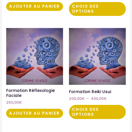
la
AJOUTER AU PANIER
CHOIX DES
OPTIONS
pa
du
pro
Plage
Ce
de
pro
prix :
200,00€
a
à
plu
400,00€
var
Les
opt
pe
êtr
Formation Réflexologie
Formation Reiki Usui
Faciale
cho
200,00
€
–
400,00
€
250,00
€
sur
CHOIX DES
la
AJOUTER AU PANIER
OPTIONS
pa
du