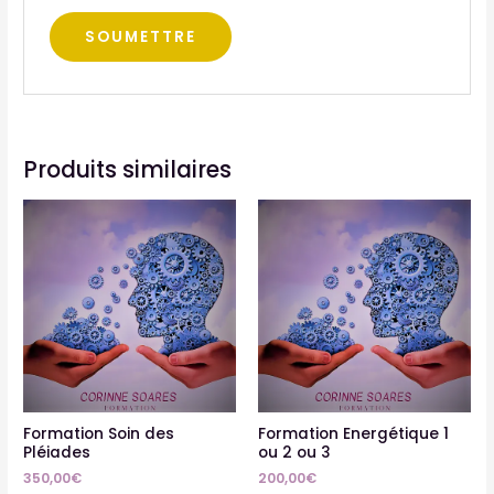
Produits similaires
Ce
pro
a
plu
var
Les
opt
pe
êtr
Formation Soin des
Formation Energétique 1
Pléiades
ou 2 ou 3
cho
350,00
€
200,00
€
sur