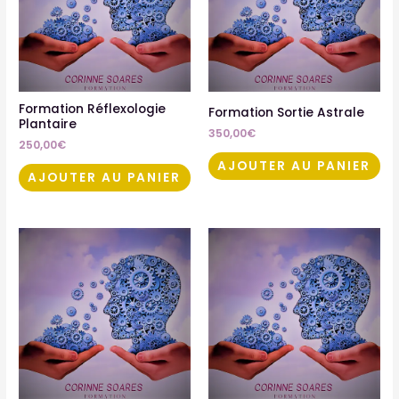
Formation Réflexologie
Formation Sortie Astrale
Plantaire
350,00
€
250,00
€
AJOUTER AU PANIER
AJOUTER AU PANIER
Plage
Ce
de
pro
prix :
250,00€
a
à
plu
400,00€
var
Les
opt
pe