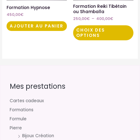
êtr
Formation Reiki Tibétain
Formation Hypnose
ou Shamballa
cho
450,00
€
250,00
€
–
400,00
€
sur
AJOUTER AU PANIER
la
CHOIX DES
OPTIONS
pa
du
pro
Mes prestations
Cartes cadeaux
Formations
Formule
Pierre
Bijoux Création