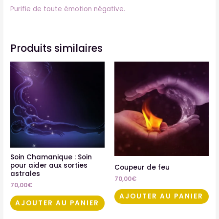
Purifie de toute émotion négative.
Produits similaires
Soin Chamanique : Soin
pour aider aux sorties
Coupeur de feu
astrales
70,00
€
70,00
€
AJOUTER AU PANIER
AJOUTER AU PANIER