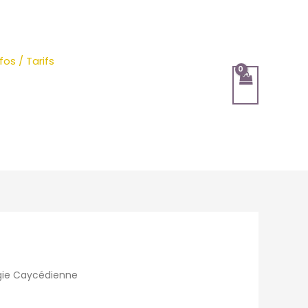
nfos / Tarifs
gie Caycédienne