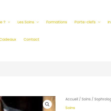
je ?
Les Soins
Formations
Porte-clefs
I
 Cadeaux
Contact
quantité
Accueil
/
Soins
/ Sophrolo
de
Soins