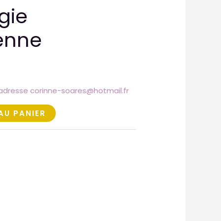
gie
enne
’adresse corinne-soares@hotmail.fr
AU PANIER