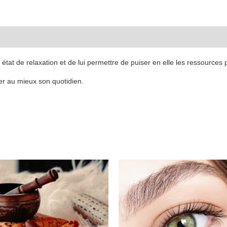
état de relaxation et de lui permettre de puiser en elle les ressources 
rer au mieux son quotidien.
Ce
produit
a
plusieurs
variations.