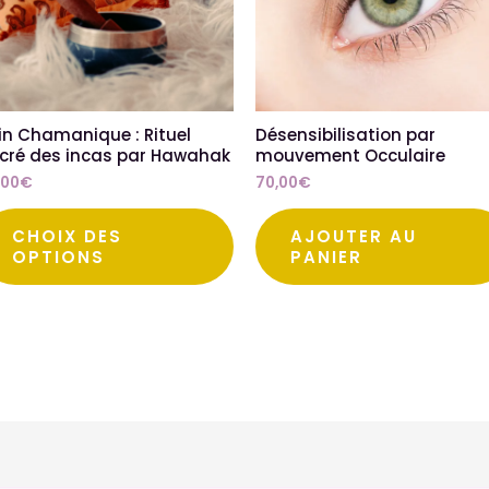
Les
options
peuvent
être
choisies
in Chamanique : Rituel
Désensibilisation par
cré des incas par Hawahak
mouvement Occulaire
sur
,00
€
70,00
€
la
page
CHOIX DES
AJOUTER AU
du
OPTIONS
PANIER
produit